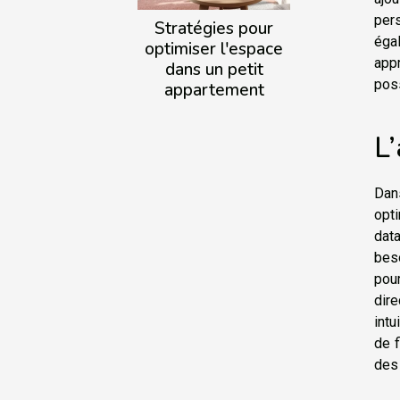
pers
Stratégies pour
éga
optimiser l'espace
app
dans un petit
pos
appartement
L’
Dans
opti
dat
beso
pour
dir
intu
de f
des 