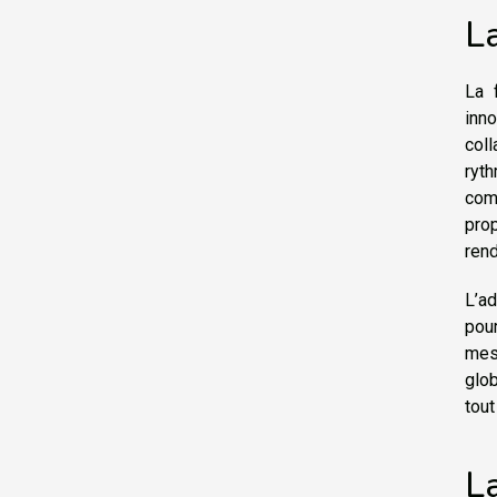
L
La 
inno
col
ryt
com
prop
rend
L’a
pour
mes
glob
tout
La