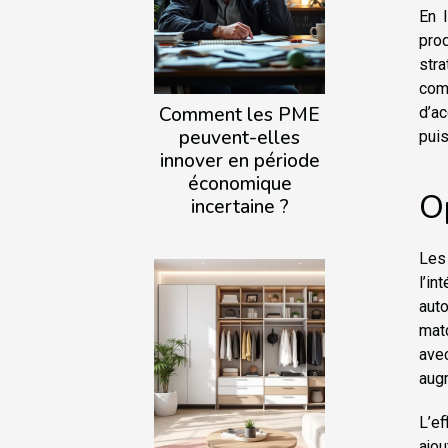
En 
prod
str
com
Comment les PME
d’ac
peuvent-elles
puis
innover en période
économique
O
incertaine ?
Les
l’in
auto
mat
ave
augm
L’e
ajou