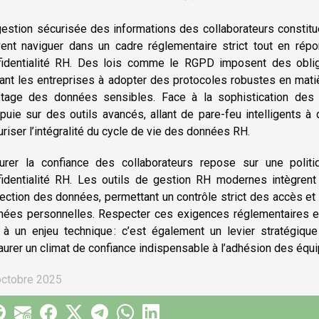
gestion sécurisée des informations des collaborateurs constitu
vent naviguer dans un cadre réglementaire strict tout en rép
fidentialité RH. Des lois comme le RGPD imposent des obliga
çant les entreprises à adopter des protocoles robustes en mat
ptage des données sensibles. Face à la sophistication des 
puie sur des outils avancés, allant de pare-feu intelligents à
riser l’intégralité du cycle de vie des données RH.
urer la confiance des collaborateurs repose sur une politi
fidentialité RH. Les outils de gestion RH modernes intègren
ection des données, permettant un contrôle strict des accès et 
nées personnelles. Respecter ces exigences réglementaires et 
à un enjeu technique : c’est également un levier stratégique 
aurer un climat de confiance indispensable à l’adhésion des équ
octobre 2025