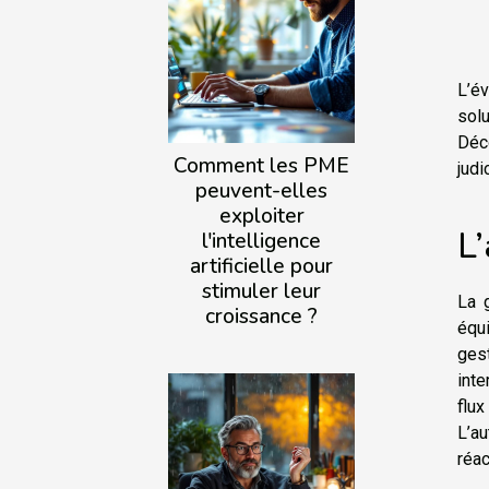
L’é
solu
Déc
Comment les PME
judi
peuvent-elles
exploiter
L
l'intelligence
artificielle pour
stimuler leur
La 
croissance ?
équi
ges
inte
flux
L’a
réac