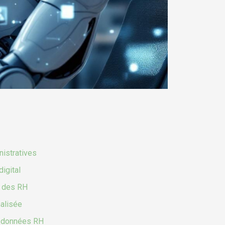
nistratives
igital
e des RH
nalisée
es données RH