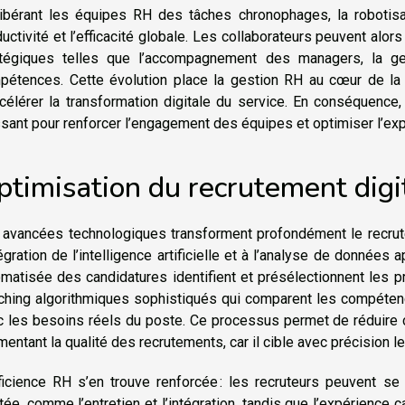
libérant les équipes RH des tâches chronophages, la robotis
uctivité et l’efficacité globale. Les collaborateurs peuvent al
atégiques telles que l’accompagnement des managers, la g
pétences. Cette évolution place la gestion RH au cœur de la c
célérer la transformation digitale du service. En conséquence,
sant pour renforcer l’engagement des équipes et optimiser l’exp
ptimisation du recrutement digi
 avancées technologiques transforment profondément le recrute
tégration de l’intelligence artificielle et à l’analyse de donnée
matisée des candidatures identifient et présélectionnent les p
ching algorithmiques sophistiqués qui comparent les compétence
c les besoins réels du poste. Ce processus permet de réduire
entant la qualité des recrutements, car il cible avec précision les
fficience RH s’en trouve renforcée : les recruteurs peuvent se
tée, comme l’entretien et l’intégration, tandis que l’expérience 