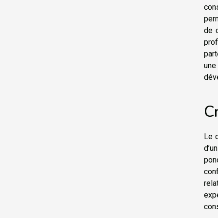
con
perm
de d
pro
part
une
déve
C
Le c
d’u
pon
con
rel
expe
cons