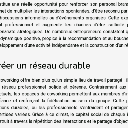
stitue une réelle opportunité pour renforcer son personal bra
et de multiplier les interactions spontanées, d’être reconnu pa
iscussions informelles ou d’événements organisés. Cette expos
fil professionnel et augmente les chances d’être sollicité
enariats stratégiques. De nombreux entrepreneurs constatent qu
 dynamique positive, propice à la recommandation et au bouche-
loppement d’une activité indépendante et la construction d’un r
réer un réseau durable
oworking offre bien plus qu’un simple lieu de travail partagé : i
n réseau professionnel solide et pérenne. Contrairement au
ctuels, les espaces de coworking permettent aux membres d’inte
fiance et renforçant la fidélisation au sein du groupe. Cette
ations durables, où les professionnels s’entraident et partage
rtises variées. Grâce à ce climat, le capital social de chaque 
truit à travers la répétition des interactions et le partage d’obj