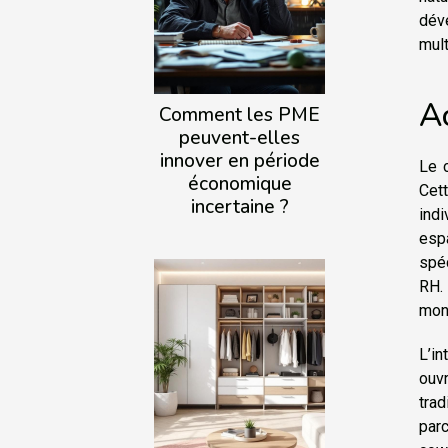
dév
mult
A
Comment les PME
peuvent-elles
innover en période
Le 
économique
Cet
incertaine ?
indi
esp
spéc
RH. 
mon
L’in
ouv
trad
par