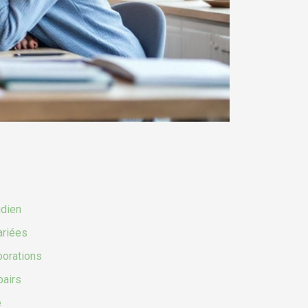
idien
ariées
borations
pairs
e