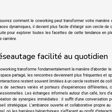
ouvrez comment le coworking peut transformer votre manière d
ces dynamiques, il devient plus facile d’élargir son cercle de c
uite pour explorer toutes les facettes de cette tendance en ple
e carrière.
seautage facilité au quotidien
coworking transforme fondamentalement la manière d’aborder le
space partagé, les rencontres deviennent plus fréquentes et spo
interactions restent souvent limitées à un cercle restreint de col
us de secteurs variés et porteurs d’expériences différentes, 
essionnelles. Les échanges informels autour d’un café, lors d’a
réation de synergies immédiates : il suffit d’une conversation 
seil stratégique. L’ambiance ouverte et collaborative propre 
rel, où les barrières hiérarchiques s’effacent au profit d’intera