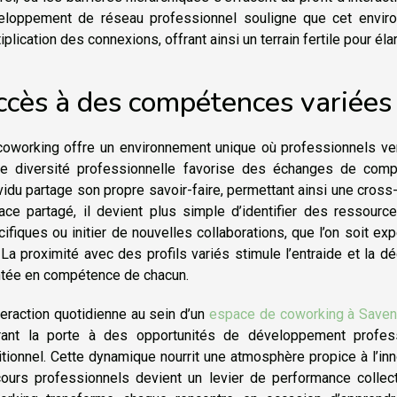
eloppement de réseau professionnel souligne que cet enviro
iplication des connexions, offrant ainsi un terrain fertile pour éla
ccès à des compétences variées
coworking offre un environnement unique où professionnels ven
te diversité professionnelle favorise des échanges de comp
vidu partage son propre savoir-faire, permettant ainsi une cross
ace partagé, il devient plus simple d’identifier des ressour
ifiques ou initier de nouvelles collaborations, que l’on soit exp
La proximité avec des profils variés stimule l’entraide et la d
tée en compétence de chacun.
teraction quotidienne au sein d’un
espace de coworking à Save
rant la porte à des opportunités de développement profes
itionnel. Cette dynamique nourrit une atmosphère propice à l’in
cours professionnels devient un levier de performance collec