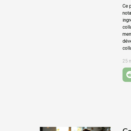
Ce 
not
ing
col
mem
dév
coll
25 