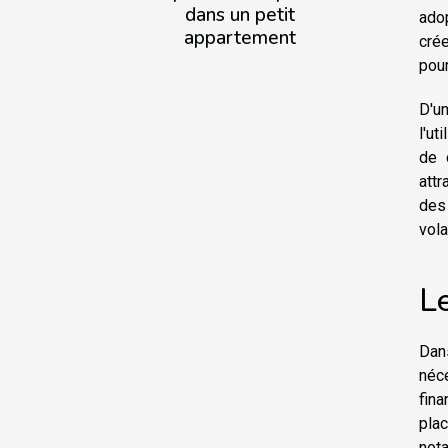
dans un petit
ado
appartement
cré
pour
D'un
l'ut
de 
att
des 
vola
Le
Dans
néc
fina
pla
nota