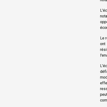
L'éc
nota
oppo
écon
Le r
ont
rés
l'en
L'éc
déf
modi
eff
ress
peu
comm