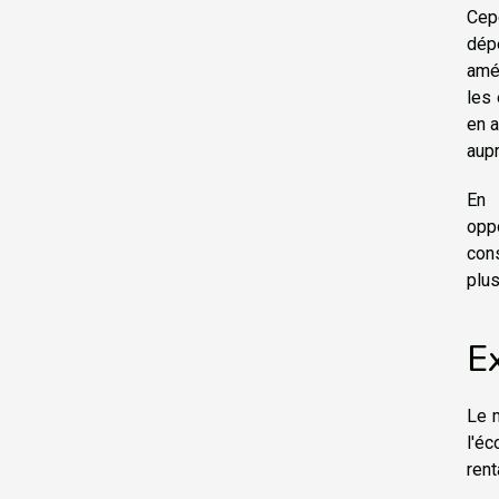
Cep
dép
amél
les 
en a
aupr
En 
opp
cons
plus
Ex
Le m
l'éc
ren