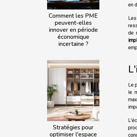
en d
Comment les PME
Le
peuvent-elles
ress
innover en période
de 
économique
impl
incertaine ?
empl
L'
Le p
le m
maxi
impa
L'éc
Stratégies pour
proc
optimiser l'espace
con