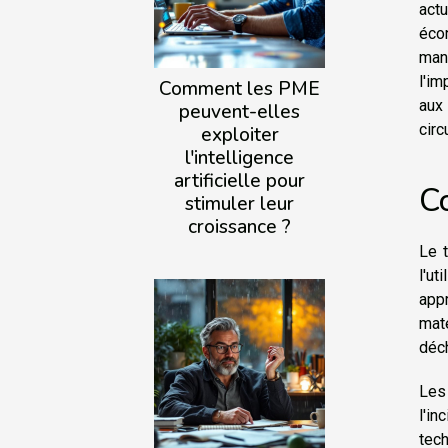
act
écon
man
l'im
Comment les PME
aux
peuvent-elles
circ
exploiter
l'intelligence
artificielle pour
C
stimuler leur
croissance ?
Le 
l'ut
appr
mat
déch
Le
l'i
tech