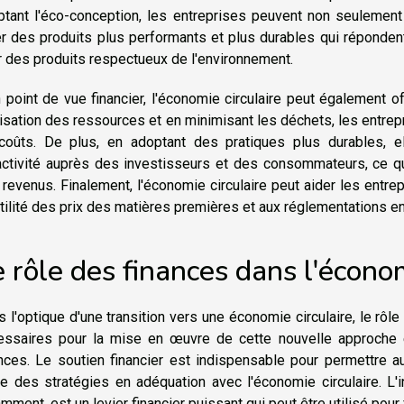
ptant l'éco-conception, les entreprises peuvent non seulement
er des produits plus performants et plus durables qui répond
 des produits respectueux de l'environnement.
 point de vue financier, l'économie circulaire peut également o
ilisation des ressources et en minimisant les déchets, les entr
coûts. De plus, en adoptant des pratiques plus durables, el
ractivité auprès des investisseurs et des consommateurs, ce q
revenus. Finalement, l'économie circulaire peut aider les entrep
tilité des prix des matières premières et aux réglementations e
 rôle des finances dans l'économ
 l'optique d'une transition vers une économie circulaire, le rôle
essaires pour la mise en œuvre de cette nouvelle approche 
nces. Le soutien financier est indispensable pour permettre a
ce des stratégies en adéquation avec l'économie circulaire. L
mment, est un levier financier puissant qui peut être utilisé pour 